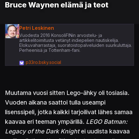
Bruce Waynen elämä ja teot
Petri Leskinen
Vuodesta 2016 KonsoliFINin arvostelu- ja
artikkelitoimitusta vetänyt indiepelien nautiskelija.
Elokuvaharrastaja, suoratoistopalveluiden suurkuluttaja.
Perheenisä ja Tottenham-fani.
p33ro.bsky.social
Muutama vuosi sitten Lego-ähky oli tosiasia.
Vuoden aikana saattoi tulla useampi
lisenssipeli, jotka kaikki tarjoilivat lähes samaa
kaavaa eri teeman ympärillä.
LEGO Batman:
Legacy of the Dark Knight
ei uudista kaavaa