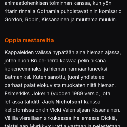
animaatiohenkisen toiminnan kanssa, kun yön
ritarin rinnalla Gothamia puhdistavat niin komisario
Gordon, Robin, Kissanainen ja muutama muukin.
Oppia mestareilta
Kappaleiden välissä hypätään aina hieman ajassa,
joten nuori Bruce-herra kasvaa pelin aikana
kokeneemmaksi ja hieman harmaantuneeksi
Batmaniksi. Kuten sanottu, juoni yhdistelee
parhaat palat elokuvista muokaten niitä hieman.
Esimerkiksi Jokerin (vuoden 1989 versio, jota
leffassa tähditti
Jack Nicholson
) kanssa
kellotornissa onkin Vicki Valen sijaan Kissanainen.
Välillä vieraillaan sirkuksessa ihailemassa Dickiä,
taistellaan Myrkkymurattia vastaan ja pelastetaan