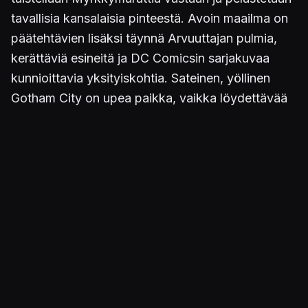
tavallisia kansalaisia pinteestä. Avoin maailma on
päätehtävien lisäksi täynnä Arvuuttajan pulmia,
kerättäviä esineitä ja DC Comicsin sarjakuvaa
kunnioittavia yksityiskohtia. Sateinen, yöllinen
Gotham City on upea paikka, vaikka löydettävää
on jopa melkein liikaa. Päätarinan juoksee läpi
reilussa kymmenessä tunnissa, mutta tekemistä
jää sen jälkeen moneksi, moneksi tuokioksi.
Kuva