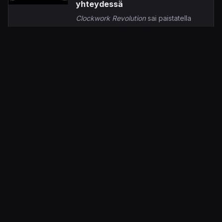
yhteydessä
Clockwork Revolution
sai paistatella
Xbox Games Showcasen
parrasvaloissa reilut viisi minuuttia,
9.6.2025 16.06
Jaakko Herranen
uuden trailerin ajan.
KonsoliFIN – Peliuutiset, peliarvostelut, pelikeskustelut
– Pelaamisen keskipiste!