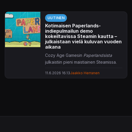
UUTINEN
Kotimaisen Paperlands-
indiepulmailun demo
kokeiltavissa Steamin kautta –
julkaistaan vielä kuluvan vuoden
aikana
Cozy Age Gamesin
Paperlandsista
julkaistiin pieni maistiainen Steamissa.
11.6.2026 16.13
Jaakko Herranen
Paperlands
rakentuu lupsakan 2D-
seikkailun ympärille, joskin varsin
paperipainotteisessa miljöössä.
Tarkoituksena on väritellä ja taitella
papereita ja siinä samalla edetä
rennonletkeitä pulmia ratkoen. Koko
komeus rullaa ilmaisella Godot-
pelimoottorilla, jolla uutisen loppuun
upotetun trailerin perusteella tuntuisi