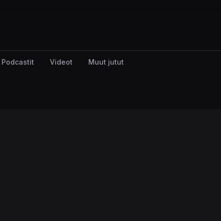
Podcastit
Videot
Muut jutut