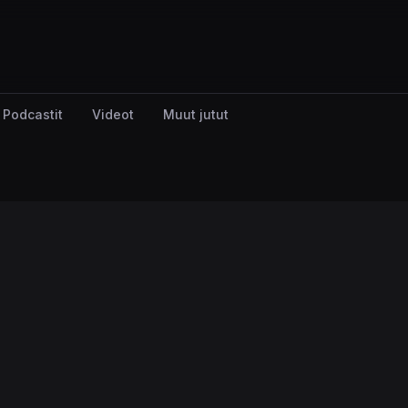
Podcastit
Videot
Muut jutut