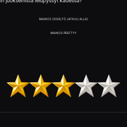
iin juoksemista lelupyssyt kädessä?