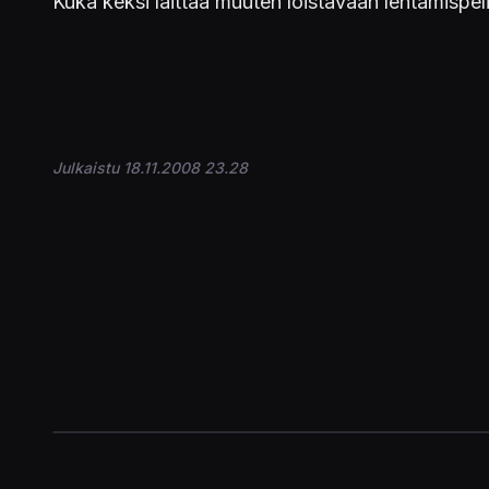
Kuka keksi laittaa muuten loistavaan lentämispel
Julkaistu 18.11.2008 23.28