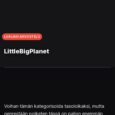
LUKIJAN ARVOSTELU
LittleBigPlanet
Voihan tämän kategorisoida tasoloikaksi, mutta
genrestään poiketen tässä on paljon enemmän