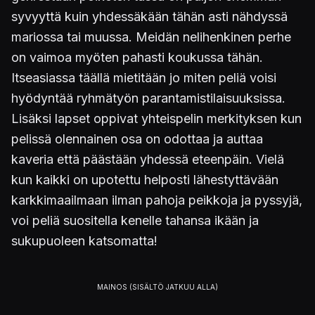
syvyyttä kuin yhdessäkään tähän asti nähdyssä
mariossa tai muussa. Meidän nelihenkinen perhe
on vaimoa myöten pahasti koukussa tähän.
Itseasiassa täällä mietitään jo miten peliä voisi
hyödyntää ryhmätyön parantamistilaisuuksissa.
Lisäksi lapset oppivat yhteispelin merkityksen kun
pelissä olennainen osa on odottaa ja auttaa
kaveria että päästään yhdessä eteenpäin. Vielä
kun kaikki on upotettu helposti lähestyttävään
karkkimaailmaan ilman pahoja peikkoja ja pyssyjä,
voi peliä suositella kenelle tahansa ikään ja
sukupuoleen katsomatta!