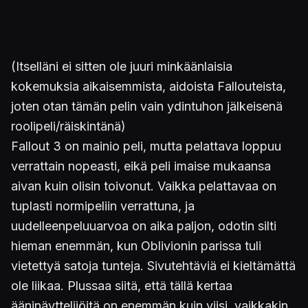
(Itselläni ei sitten ole juuri minkäänlaisia
kokemuksia aikaisemmista, aidoista Fallouteista,
joten otan tämän pelin vain ydintuhon jälkeisenä
roolipeli/räiskintänä)
Fallout 3 on mainio peli, mutta pelattava loppuu
verrattain nopeasti, eikä peli imaise mukaansa
aivan kuin olisin toivonut. Vaikka pelattavaa on
tuplasti normipeliin verrattuna, ja
uudelleenpeluuarvoa on aika paljon, odotin silti
hieman enemmän, kun Oblivionin parissa tuli
vietettyä satoja tunteja. Sivutehtäviä ei kieltämättä
ole liikaa. Plussaa siitä, että tällä kertaa
ääninäyttelijöitä on enemmän kuin viisi, vaikkakin