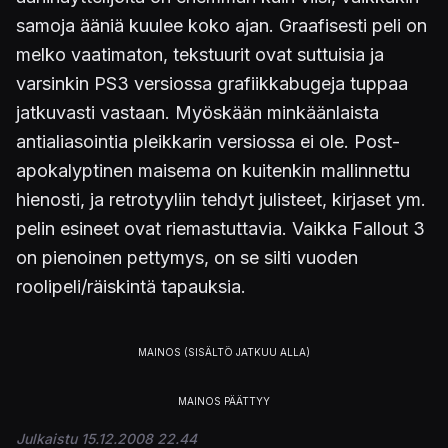
samoja ääniä kuulee koko ajan. Graafisesti peli on
melko vaatimaton, tekstuurit ovat suttuisia ja
varsinkin PS3 versiossa grafiikkabugeja tuppaa
jatkuvasti vastaan. Myöskään minkäänlaista
antialiasointia pleikkarin versiossa ei ole. Post-
apokalyptinen maisema on kuitenkin mallinnettu
hienosti, ja retrotyyliin tehdyt julisteet, kirjaset ym.
pelin esineet ovat riemastuttavia. Vaikka Fallout 3
on pienoinen pettymys, on se silti vuoden
roolipeli/räiskintä tapauksia.
Julkaistu 15.12.2008 22.44