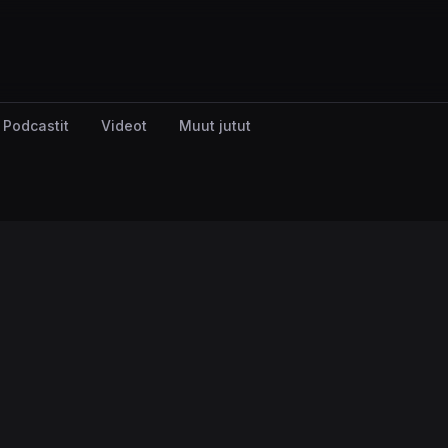
Podcastit
Videot
Muut jutut