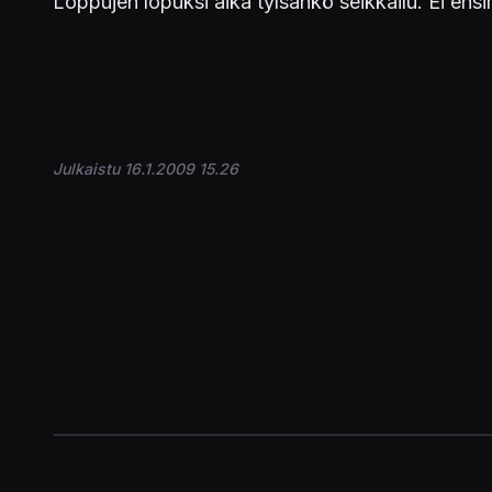
Loppujen lopuksi aika tylsähkö seikkailu. Ei ens
Julkaistu 16.1.2009 15.26