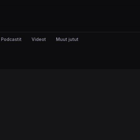
Podcastit
Videot
Muut jutut