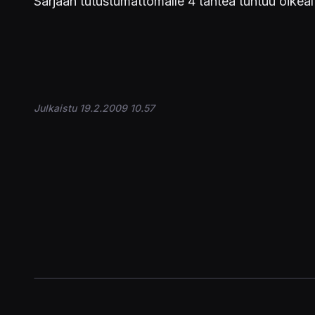
Sarjaan tutustumattomalle 4 tähteä tuntuu oikealt
Julkaistu 19.2.2009 10.57