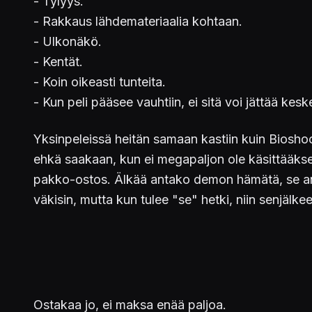
- Tylyys.
- Rakkaus lähdemateriaalia kohtaan.
- Ulkonäkö.
- Kentät.
- Koin oikeasti tunteita.
- Kun peli pääsee vauhtiin, ei sitä voi jättää kesk
Yksinpeleissä heitän samaan kastiin kuin Bioshoc
ehkä saakaan, kun ei megapaljon ole käsittääksen
pakko-ostos. Älkää antako demon hämätä, se anta
väkisin, mutta kun tulee "se" hetki, niin senjälke
Ostakaa jo, ei maksa enää paljoa.