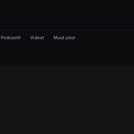
Podcastit
Videot
Muut jutut