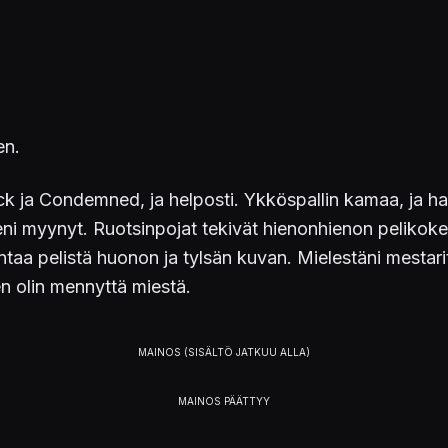
en.
k ja Condemned, ja helposti. Ykköspallin kamaa, ja har
i myynyt. Ruotsinpojat tekivät hienonhienon pelikokem
a pelistä huonon ja tylsän kuvan. Mielestäni mestarit
en olin mennyttä miestä.