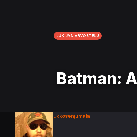
LUKIJAN ARVOSTELU
Batman: 
Ukkosenjumala