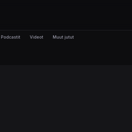
Podcastit
Videot
Muut jutut