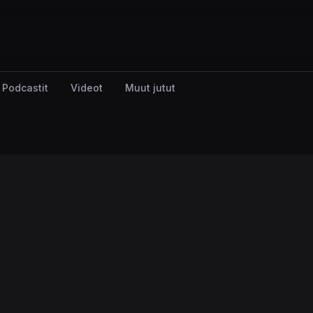
Podcastit
Videot
Muut jutut