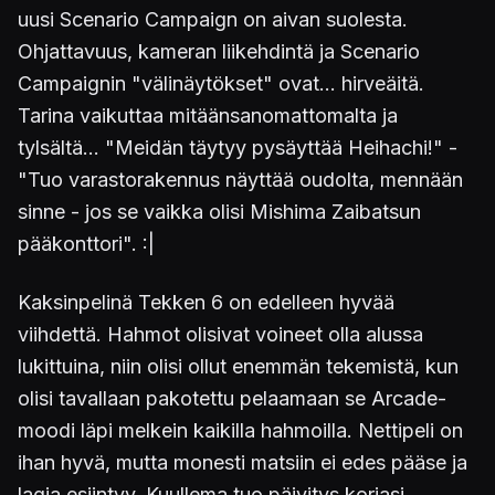
uusi Scenario Campaign on aivan suolesta.
Ohjattavuus, kameran liikehdintä ja Scenario
Campaignin "välinäytökset" ovat... hirveäitä.
Tarina vaikuttaa mitäänsanomattomalta ja
tylsältä... "Meidän täytyy pysäyttää Heihachi!" -
"Tuo varastorakennus näyttää oudolta, mennään
sinne - jos se vaikka olisi Mishima Zaibatsun
pääkonttori". :|
Kaksinpelinä Tekken 6 on edelleen hyvää
viihdettä. Hahmot olisivat voineet olla alussa
lukittuina, niin olisi ollut enemmän tekemistä, kun
olisi tavallaan pakotettu pelaamaan se Arcade-
moodi läpi melkein kaikilla hahmoilla. Nettipeli on
ihan hyvä, mutta monesti matsiin ei edes pääse ja
lagia esiintyy. Kuullema tuo päivitys korjasi