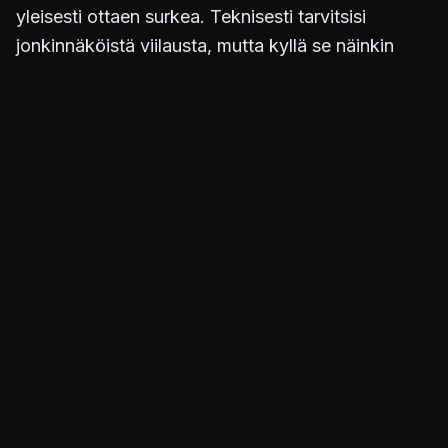
yleisesti ottaen surkea. Teknisesti tarvitsisi
jonkinnäköistä viilausta, mutta kyllä se näinkin
menee. Muuten antaisin kolme tähteä, mutta kun
viimeisin Tekken, jonka omistan, on Tekken 3, niin
tämä kutososa toimii sinä päämätkintäpelinä, jota
tulee aina sillon tällön pelattua kavereiden kesken
samalta sohvalta. Eli viimeisestä Tekkenistä on jo
aikaa, joten tälle Tekken 6:lle annan siis neljä
tähteä, varsinkin nyt päivityksen jälkeen.
Julkaistu 16.1.2010 15.43