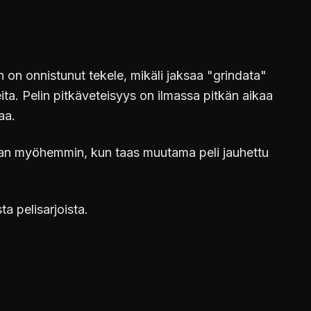
n on onnistunut tekele, mikäli jaksaa "grindata"
ita. Pelin pitkäveteisyys on ilmassa pitkän aikaa
aa.
atkan myöhemmin, kun taas muutama peli jauhettu
a pelisarjoista.