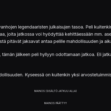
vanhojen legendaaristen julkaisujen tasoa. Peli kuitenki
ahaa, joita jatkossa voi hyödyttää kehittäessään mm. ase
estä pitävät jaksavat antaa pelille mahdollisuuden ja aik
ä, tämän jälkeen peli hyllyyn odottamaan jatkoa. Eli j
hdollisuuden. Kyseessä on kuitenkin yksi arvostetuimmist