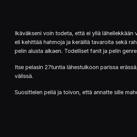
Ikäväkseni voin todeta, että ei yllä lähellekkään 
eli kehittää hahmoja ja keräillä tavaroita sekä r
pelin alusta alkaen. Todelliset fanit ja pelin genr
Itse pelasin 27tuntia lähestulkoon parissa eräss
välissä.
Suosittelen peliä ja toivon, että annatte sille ma