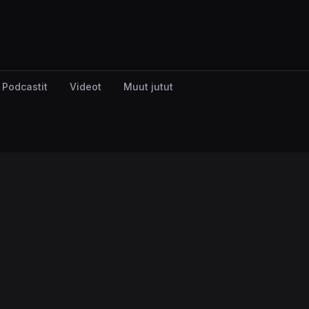
Podcastit
Videot
Muut jutut