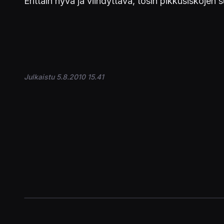
Erittäin hyvä ja viihdyttävä, tosin pikkusiskoje
Julkaistu 5.8.2010 15.41