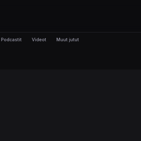
Podcastit
Videot
Muut jutut