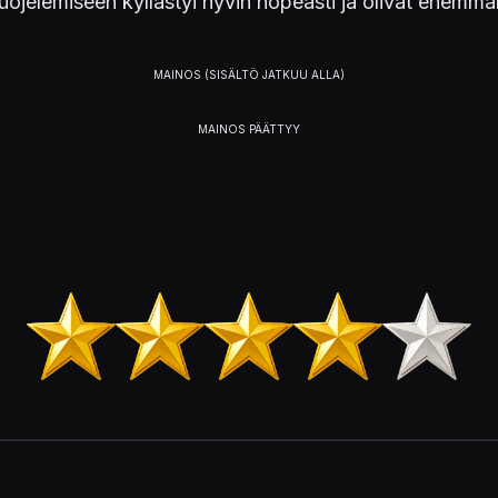
n suojelemiseen kyllästyi hyvin nopeasti ja olivat enem