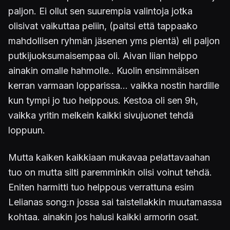
paljon. Ei ollut sen suurempia valintoja jotka
olisivat vaikuttaa peliin, (paitsi että tappaako
mahdollisen ryhmän jäsenen yms pientä) eli paljon
putkijuoksumaisempaa oli. Aivan liian helppo
ainakin omalle hahmolle.. Kuolin ensimmäisen
kerran varmaan lopparissa... vaikka nostin hardille
kun tympi jo tuo helppous. Kestoa oli sen 9h,
vaikka yritin melkein kaikki sivujuonet tehdä
loppuun.
Mutta kaiken kaikkiaan mukavaa pelattavaahan
tuo on mutta silti paremminkin olisi voinut tehdä.
Eniten harmitti tuo helppous verrattuna esim
Lelianas song:n jossa sai taistellakkin muutamassa
kohtaa. ainakin jos halusi kaikki armorin osat.