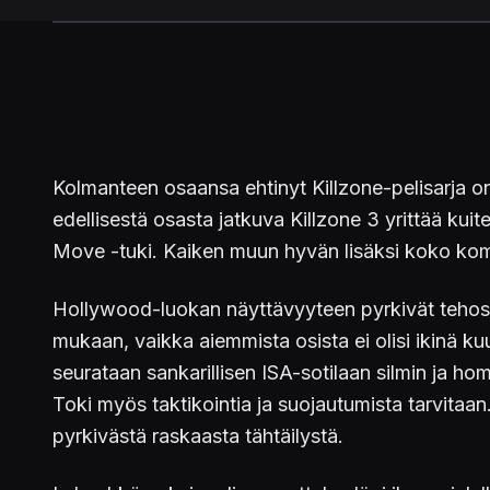
Kolmanteen osaansa ehtinyt Killzone-pelisarja on
edellisestä osasta jatkuva Killzone 3 yrittää ku
Move -tuki. Kaiken muun hyvän lisäksi koko kom
Hollywood-luokan näyttävyyteen pyrkivät tehosteet
mukaan, vaikka aiemmista osista ei olisi ikinä ku
seurataan sankarillisen ISA-sotilaan silmin ja ho
Toki myös taktikointia ja suojautumista tarvita
pyrkivästä raskaasta tähtäilystä.