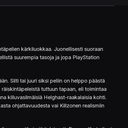
ntäpelien kärkiluokkaa. Juonellisesti suoraan
llistä suurempia tasoja ja jopa PlayStation
 Silti tai juuri siksi peliin on helppo päästä
räiskintäpeleistä tuttuun tapaan, eli toimintaa
na kiiluvasilmäisiä Helghast-raakalaisia kohti.
sta ohjattavuudesta vai Killzonen realismiin