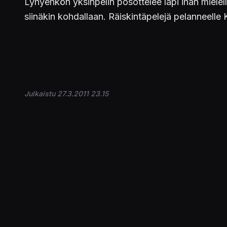
Lyhyehkön yksinpelin posottelee läpi ihan mielell
siinäkin kohdallaan. Räiskintäpelejä pelanneelle 
Julkaistu 27.3.2011 23.15