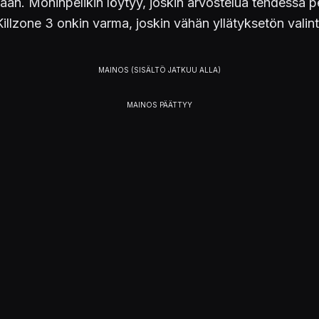
ään. Moninpelikin löytyy, joskin arvostelua tehdessä pe
Killzone 3 onkin varma, joskin vähän yllätyksetön valint