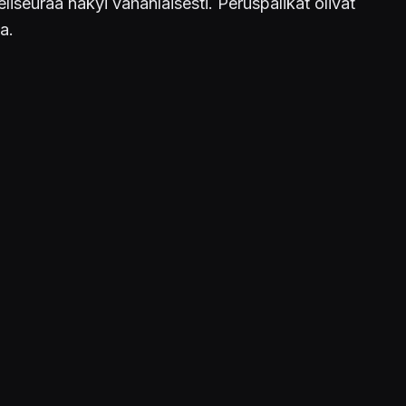
liseuraa näkyi vähänlaisesti. Peruspalikat olivat
a.