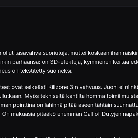
 ollut tasavahva suoriutuja, muttei koskaan ihan räiski
itenkin parhaansa: on 3D-efektejä, kymmenen kertaa ede
eus on tekstitetty suomeksi.
 ovat selkeästi Killzone 3:n vahvuus. Juoni ei niinkään.
ullutkaan. Myös tekniseltä kantilta homma toimii muista 
mman pointtina on lähinnä pitää aseen tähtäin suunnattu
an. On makuasia pitääkö enemmän Call of Dutyjen napaka