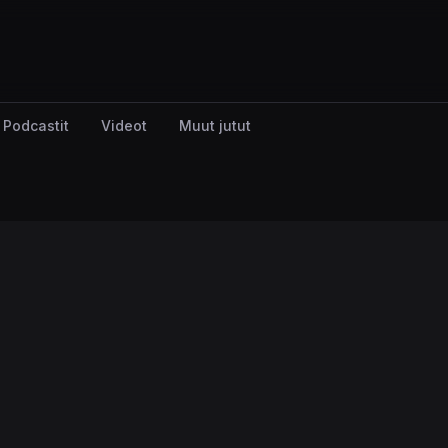
Podcastit
Videot
Muut jutut