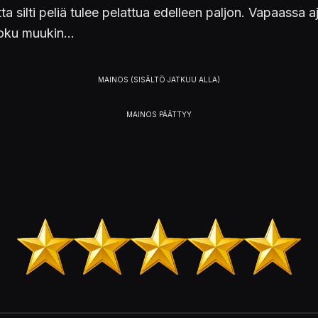
mutta silti peliä tulee pelattua edelleen paljon. Vapaass
joku muukin...