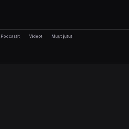
Podcastit
Videot
Muut jutut