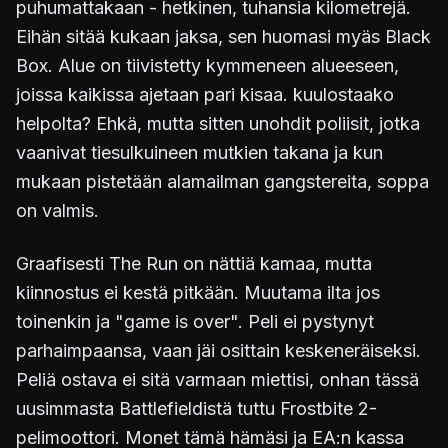
puhumattakaan - hetkinen, tuhansia kilometrejä.
Eihän sitää kukaan jaksa, sen huomasi myäs Black
Box. Alue on tiivistetty kymmeneen alueeseen,
joissa kaikissa ajetaan pari kisaa. kuulostaako
helpolta? Ehkä, mutta sitten unohdit poliisit, jotka
vaanivat tiesulkuineen mutkien takana ja kun
mukaan pistetään alamailman gangstereita, soppa
on valmis.
Graafisesti The Run on nättiä kamaa, mutta
kiinnostus ei kestä pitkään. Muutama ilta jos
toinenkin ja "game is over". Peli ei pystynyt
parhaimpaansa, vaan jäi osittain keskeneräiseksi.
Peliä ostava ei sitä varmaan miettisi, onhan tässä
uusimmasta Battlefieldistä tuttu Frostbite 2-
pelimoottori. Monet tämä hämäsi ja EA:n kassa