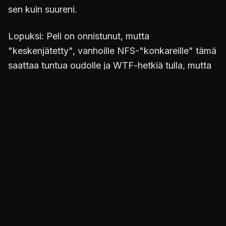
sen kuin suureni.
Lopuksi: Peli on onnistunut, mutta
"keskenjätetty", vanhoille NFS-"konkareille" tämä
saattaa tuntua oudolle ja WTF-hetkiä tulla, mutta
muuten oikein onnistunut painos. Autot ovat
huippuluokkaa, "luonnonmullistukset" ovat
onnistuneet, grafiikka huippuluokkaa, suhtkoht
realistista, mitä muuta voisi toivoa?
Varmaan muutakin, mutta pakko myöntää, että
tuntuipa aidolta peliltä.
-ollicas-
Julkaistu 10.12.2011 18.59