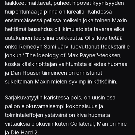
lääkkeet maittavat, puheet hipovat kyynisyyden
huipentumaa ja pinna on kireällä. Kahdessa
ensimmäisessä pelissä melkein joka toinen Maxin
heittämä lausahdus oli ikimuistoista tavaraa eikä
uutukainen tee siinä poikkeutta. Olisi kiva tietää
onko Remedyn Sami Järvi luovuttanut Rockstarille
jonkun ’’The ideology of Max Payne’’-teoksen,
koska käsikirjoittajan vaihtumista ei edes huomaa
ja Dan Houser tiimeineen on onnistunut
sukeltaman Maxin mielen syvimpiin kätköihin.
Sarjakuvatyylin karistessa pois, on uusin osa
paljon elokuvamaisempi kokonaisuus ja
toimintaleffojen ystävänä on kiva huomata
viittauksia elokuviin kuten Collateral, Man on Fire
ja Die Hard 2.