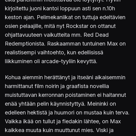
kirjoitettu juoni kantoi loppuun asti sen n.10h
keston ajan. Pelimekaniikat on tuttuja edeltävien
osien pelaajille, mitä nyt Rockstar on ottanut
ohjattavuuteen vaikutteita mm. Red Dead
Redemptionista. Raskaamman tuntuinen Max on
realistisempi vaihtoehto, kun edellisissä
liikkuminen oli arcade-tyyliin kevyttä.
Kohua aiemmin herättänyt ja itseäni aikaisemmin
harmittanut film noirin ja graafista novellia
muistuttavan kerronnan poistaminen ei haitannut
enää yhtään pelin käynnistyttyä. Meininki on
edelleen hektistä ja huumori on mustaa kuin terva.
Vaikka ikää on tullut ja fledakin lähtee, on Max
kaikkea muuta kuin muuttunut mies. Viski ja