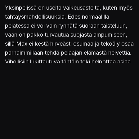
Yksinpelissä on useita vaikeusasteita, kuten myös
tähtäysmahdollisuuksia. Edes normaalilla
pelatessa ei voi vain rynnätä suoraan taisteluun,
vaan on pakko turvautua suojasta ampumiseen,
sillä Max ei kestä hirveästi osumaa ja tekoäly osaa
parhaimmillaan tehdä pelaajan elämästä helvettiä.
Vihollisiin lukittautuva tähtäin toki helpottaa asiaa,
mutta tosimies pelaa vapaalla tähtäimellä jolloin
hard-vaikeustaso on todella haastava.
Muita yksinpelimuotoja ovat pisteiden keruu, sekä
New York Minute, jossa yksi chapteri koitetaan
vetää läpi minuutissa ja tapoista saa lisäaikaa.
Moodi toimii kerrasta poikki asenteella eli kuolema
palauttaa takaisin alkuun.