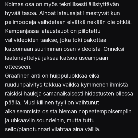
Kolmas osa on myös teknillisesti ällistyttävän
hyvää tasoa. Ainoat latausajat ilmestyvät kun
pelimoodeja vaihdetaan eivätkä nekään ole pitkiä.
Kampanjassa lataustauot on piilotettu
välivideoiden taakse, joka toki pakottaa
katsomaan suurimman osan videoista. Onneksi
laatunäyttelyä jaksaa katsoa useampaan
otteeseen.
Graafinen anti on huippuluokkaa eikä
ruudunpäivitys takkua vaikka kymmenen ihmistä
räiskisi hauleja samanaikaisesti hidastusten ollessa
päällä. Musiikillinen tyyli on vaihtunut
aikaisemmista osista hieman nopeatempoisempiin
ja uhkaaviin soundeihin, mutta tuttu
sello/pianotunnari vilahtaa aina välillä.