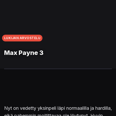
LUKIJAN ARVOSTELU
Max Payne 3
Nyt on vedetty yksinpeli läpi normaalilla ja hardilla,
eikä pahemmin moitittavaa ole löytynyt. Hyvin