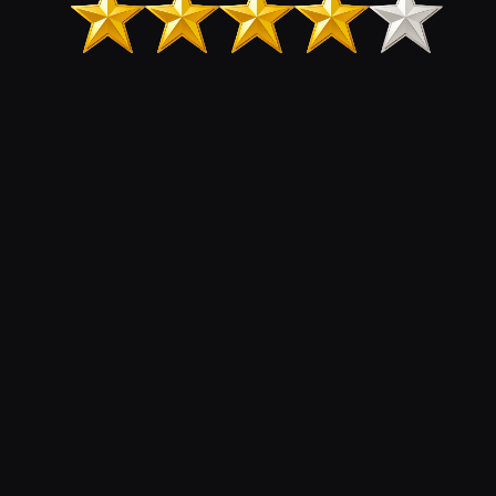
KonsoliFIN – Peliuutiset, peliarvostelut, pelikeskustelut