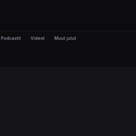
Podcastit
Videot
Muut jutut