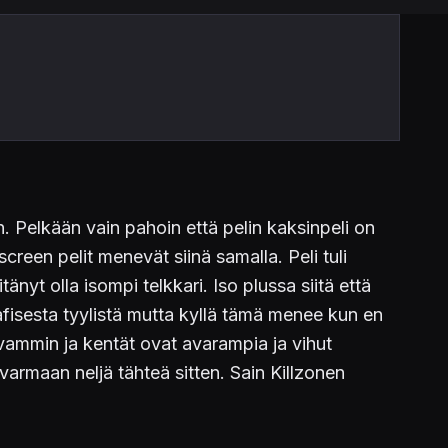
n. Pelkään vain pahoin että pelin kaksinpeli on
reen pelit menevät siinä samalla. Peli tuli
änyt olla isompi telkkari. Iso plussa siitä että
afisesta tyylistä mutta kyllä tämä menee kun en
uvammin ja kentät ovat avarampia ja vihut
varmaan neljä tähteä sitten. Sain Killzonen