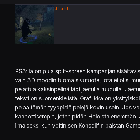
JTahti
PS3:lla on pula split-screen kampanjan sisältävis
vain 3D moodin tuoma sivutuote, jota ei olisi muu
pelattua kaksinpelinä läpi jaetulla ruudulla. Jaetu
teksti on suomenkielistä. Grafiikka on yksityisk
pelaa tämän tyyppisiä pelejä kovin usein. Jos ver
kaaoottisempia, joten pidän Haloista enemmän. Jo
ilmaiseksi kun voitin sen Konsolifin palstan Gamer