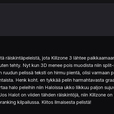
tä räiskintäpeleistä, jota Killzone 3 lähtee paikkaamaa
ten tehty. Nyt kun 3D menee pois muodista niin split-sc
n ruudun pelissä teksti on hirmu pientä, olisi varmaan pit
ohtaista. Henk koht. en tykkää pelin harmahtavasta gra
taa halo peleihin niin Haloissa ukko liikkuu paljon suj
s Halot on viiden tähden räiskintöjä, niin Killzone on 
anking kilpailussa. Kiitos ilmaisesta pelistä!