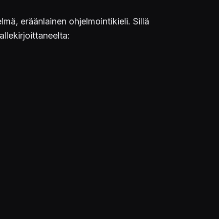
mä, eräänlainen ohjelmointikieli. Sillä
lekirjoittaneelta: