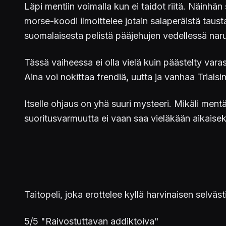
Läpi mentiin voimalla kun ei taidot riitä. Näinhä
morse-koodi ilmoittelee jotain salaperäistä taust
suomalaisesta pelistä pääjehujen vedellessä narui
Tässä vaiheessa ei olla vielä kuin päästelty varas
Aina voi nokittaa frendiä, uutta ja vanhaa Trialsi
Itselle ohjaus on yhä suuri mysteeri. Mikäli ment
suoritusvarmuutta ei vaan saa vieläkään aikaisek
Taitopeli, joka erottelee kyllä harvinaisen selväst
5/5 "Raivostuttavan addiktoiva"