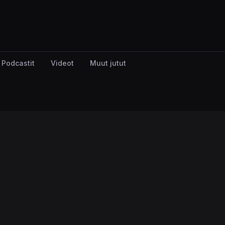
Podcastit
Videot
Muut jutut