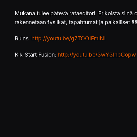
Mukana tulee pätevä rataeditori. Erikoista siinä 
rakennetaan fysiikat, tapahtumat ja paikalliset 
Ruins:
http://youtu.be/g7TOOIFmiNI
Kik-Start Fusion:
http://youtu.be/3wY3InbCopw
Julkaistu 27.4.2014 12.46