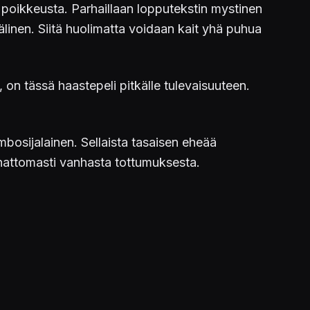
sä poikkeusta. Parhaillaan lopputekstin mystinen
älinen. Siitä huolimatta voidaan kait yhä puhua
, on tässä haastepeli pitkälle tulevaisuuteen.
umbosijalainen. Sellaista tasaisen eheää
ahattomasti vanhasta tottumuksesta.