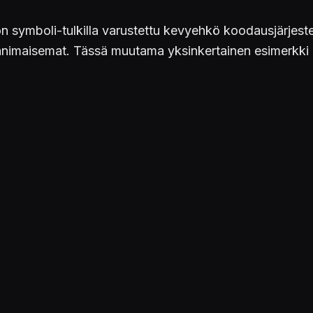
on symboli-tulkilla varustettu kevyehkö koodausjärjestel
äänimaisemat. Tässä muutama yksinkertainen esimerkki al