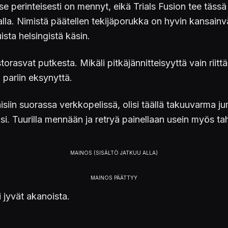
n se perinteisesti on mennyt, eikä Trials Fusion tee täs
alla. Nimistä päätellen tekijäporukka on hyvin kansainv
sta helsingistä käsin.
torasvat putkesta. Mikäli pitkäjännitteisyyttä vain riittä
n pariin eksynyttä.
äisiin suorassa verkkopelissä, olisi täällä takuuvarma j
si. Tuurilla mennään ja retryä painellaan usein myös t
i jyvät akanoista.