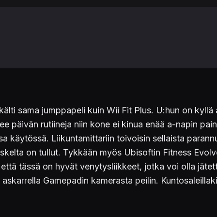
tkälti sama jumppapeli kuin Wii Fit Plus. U:hun on kyllä a
kee päivän rutiineja niin kone ei kinua enää a-napin pai
 käytössä. Liikuntamittariin toivoisin sellaista parannust
 askelta on tullut. Tykkään myös Ubisoftin Fitness Evolv
että tässä on hyvät venytysliikkeet, jotka voi olla jät
a askarrella Gamepadin kamerasta peilin. Kuntosaleillaki