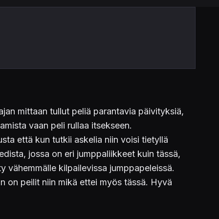
jan mittaan tullut peliä parantavia päivityksiä,
namista vaan peli rullaa itsekseen.
a että kun tutkii askelia niin voisi tietyllä
edista, jossa on eri jumppaliikkeet kuin tässä,
etty vähemmälle kilpailevissa jumppapeleissä.
n on peilit niin mikä ettei myös tässä. Hyvä