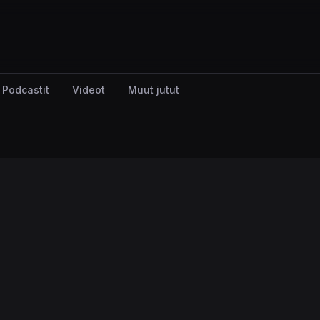
Podcastit
Videot
Muut jutut