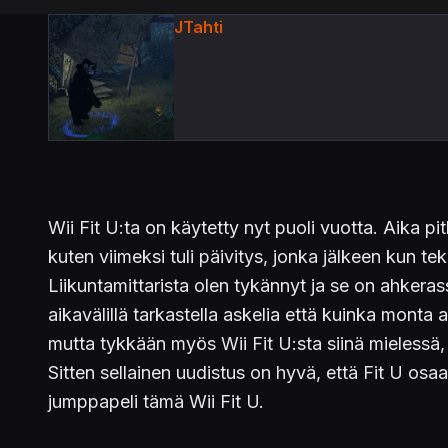
JTahti
Wii Fit U:ta on käytetty nyt puoli vuotta. Aika pi
kuten viimeksi tuli päivitys, jonka jälkeen kun te
Liikuntamittarista olen tykännyt ja se on ahkerassa
aikavälillä tarkastella askelia että kuinka monta
mutta tykkään myös Wii Fit U:sta siinä mielessä, 
Sitten sellainen uudistus on hyvä, että Fit U osa
jumppapeli tämä Wii Fit U.