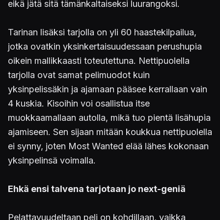
eikä jätä sitä tämänkaltaiseksi luurangoksi.
Tarinan lisäksi tarjolla on yli 60 haastekilpailua,
jotka ovatkin yksinkertaisuudessaan perushupia
oikein mallikkaasti toteutettuna. Nettipuolella
tarjolla ovat samat pelimuodot kuin
yksinpelissäkin ja ajamaan pääsee kerrallaan vain
4 kuskia. Kisoihin voi osallistua itse
muokkaamallaan autolla, mikä tuo pientä lisähupia
ajamiseen. Sen sijaan mitään koukkua nettipuolella
ei synny, joten Most Wanted elää lähes kokonaan
yksinpelinsä voimalla.
Ehkä ensi talvena tarjotaan jo next-geniä
Pelattavuudeltaan peli on kohdillaan, vaikka