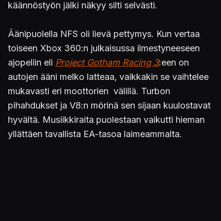
käännöstyön jälki näkyy silti selvästi.
Äänipuolella NFS oli lievä pettymys. Kun vertaa
toiseen Xbox 360:n julkaisussa ilmestyneeseen
ajopeliin eli
Project Gotham Racing 3
:een on
autojen ääni melko latteaa, vaikkakin se vaihtelee
mukavasti eri moottorien välillä. Turbon
pihahdukset ja V8:n mörinä sen sijaan kuulostavat
hyvältä. Musiikkiraita puolestaan vaikutti hieman
yllättäen tavallista EA-tasoa laimeammalta.
Muutoin 5.1 -ääniä hyödynnetään kelvollisesti.
Liikenteen viuhuessa ohi molemmilta puolilta ja
poliisien pillien huutaessa perässä voi taas todeta
äänijärjestelmän vastaavan siihen käytettyjä
rahoja. Poliisiradio on selkeän plussan arvoinen
toteutukseltaan ja sen kuunteleminen myös