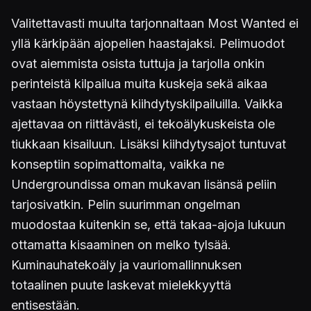
Valitettavasti muulta tarjonnaltaan Most Wanted ei
yllä kärkipään ajopelien haastajaksi. Pelimuodot
ovat aiemmista osista tuttuja ja tarjolla onkin
perinteistä kilpailua muita kuskeja sekä aikaa
vastaan höystettynä kiihdytyskilpailuilla. Vaikka
ajettavaa on riittävästi, ei tekoälykuskeista ole
tiukkaan kisailuun. Lisäksi kiihdytysajot tuntuvat
konseptiin sopimattomalta, vaikka ne
Undergroundissa oman mukavan lisänsä peliin
tarjosivatkin. Pelin suurimman ongelman
muodostaa kuitenkin se, että takaa-ajoja lukuun
ottamatta kisaaminen on melko tylsää.
Kuminauhatekoäly ja vauriomallinnuksen
totaalinen puute laskevat mielekkyyttä
entisestään.