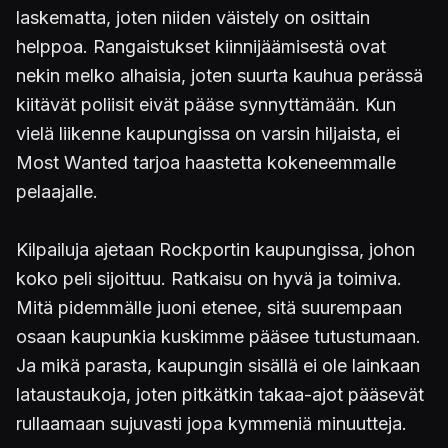
laskematta, joten niiden väistely on osittain
helppoa. Rangaistukset kiinnijäämisestä ovat
nekin melko alhaisia, joten suurta kauhua perässä
kiitävät poliisit eivät pääse synnyttämään. Kun
vielä liikenne kaupungissa on varsin hiljaista, ei
Most Wanted tarjoa haastetta kokeneemmalle
pelaajalle.
Kilpailuja ajetaan Rockportin kaupungissa, johon
koko peli sijoittuu. Ratkaisu on hyvä ja toimiva.
Mitä pidemmälle juoni etenee, sitä suurempaan
osaan kaupunkia kuskimme pääsee tutustumaan.
Ja mikä parasta, kaupungin sisällä ei ole lainkaan
lataustaukoja, joten pitkätkin takaa-ajot pääsevät
rullaamaan sujuvasti jopa kymmeniä minuutteja.