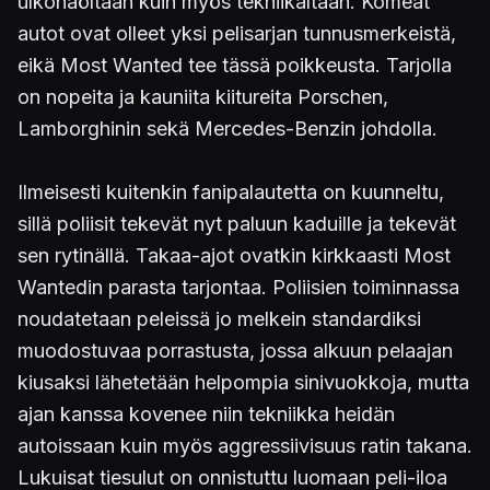
ulkonäöltään kuin myös tekniikaltaan. Komeat
autot ovat olleet yksi pelisarjan tunnusmerkeistä,
eikä Most Wanted tee tässä poikkeusta. Tarjolla
on nopeita ja kauniita kiitureita Porschen,
Lamborghinin sekä Mercedes-Benzin johdolla.
Ilmeisesti kuitenkin fanipalautetta on kuunneltu,
sillä poliisit tekevät nyt paluun kaduille ja tekevät
sen rytinällä. Takaa-ajot ovatkin kirkkaasti Most
Wantedin parasta tarjontaa. Poliisien toiminnassa
noudatetaan peleissä jo melkein standardiksi
muodostuvaa porrastusta, jossa alkuun pelaajan
kiusaksi lähetetään helpompia sinivuokkoja, mutta
ajan kanssa kovenee niin tekniikka heidän
autoissaan kuin myös aggressiivisuus ratin takana.
Lukuisat tiesulut on onnistuttu luomaan peli-iloa