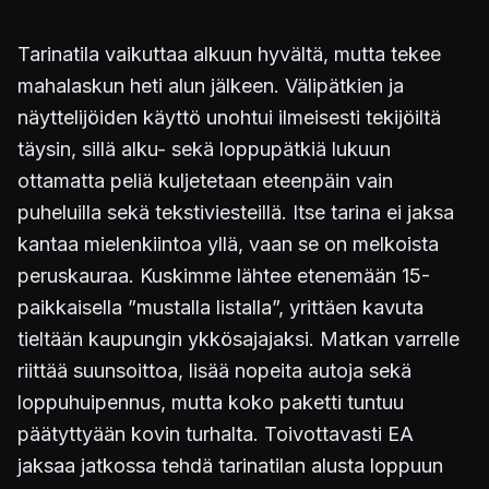
Tarinatila vaikuttaa alkuun hyvältä, mutta tekee
mahalaskun heti alun jälkeen. Välipätkien ja
näyttelijöiden käyttö unohtui ilmeisesti tekijöiltä
täysin, sillä alku- sekä loppupätkiä lukuun
ottamatta peliä kuljetetaan eteenpäin vain
puheluilla sekä tekstiviesteillä. Itse tarina ei jaksa
kantaa mielenkiintoa yllä, vaan se on melkoista
peruskauraa. Kuskimme lähtee etenemään 15-
paikkaisella ”mustalla listalla”, yrittäen kavuta
tieltään kaupungin ykkösajajaksi. Matkan varrelle
riittää suunsoittoa, lisää nopeita autoja sekä
loppuhuipennus, mutta koko paketti tuntuu
päätyttyään kovin turhalta. Toivottavasti EA
jaksaa jatkossa tehdä tarinatilan alusta loppuun