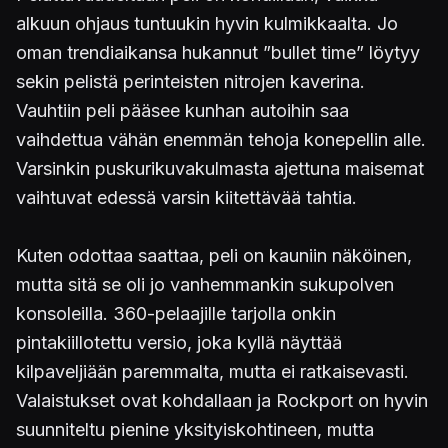
alkuun ohjaus tuntuukin hyvin kulmikkaalta. Jo
oman trendiaikansa hukannut ”bullet time” löytyy
sekin pelistä perinteisten nitrojen kaverina.
Vauhtiin peli pääsee kunhan autoihin saa
vaihdettua vähän enemmän tehoja konepellin alle.
Varsinkin puskurikuvakulmasta ajettuna maisemat
vaihtuvat edessä varsin kiitettävää tahtia.
Kuten odottaa saattaa, peli on kauniin näköinen,
mutta sitä se oli jo vanhemmankin sukupolven
konsoleilla. 360-pelaajille tarjolla onkin
pintakiillotettu versio, joka kyllä näyttää
kilpaveljiään paremmalta, mutta ei ratkaisevasti.
Valaistukset ovat kohdallaan ja Rockport on hyvin
suunniteltu pienine yksityiskohtineen, mutta