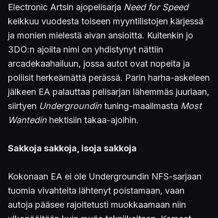
Electronic Artsin ajopelisarja
Need for Speed
keikkuu vuodesta toiseen myyntilistojen kärjessä
ja monien mielestä aivan ansioitta. Kuitenkin jo
3DO:n ajoilta nimi on yhdistynyt nättiin
arcadekaahailuun, jossa autot ovat nopeita ja
poliisit herkeämättä perässä. Parin harha-askeleen
jälkeen EA palauttaa pelisarjan lähemmäs juuriaan,
siirtyen
Undergroundin
tuning-maailmasta
Most
Wantedin
hektisiin takaa-ajoihin.
Sakkoja sakkoja, isoja sakkoja
Kokonaan EA ei ole Undergroundin NFS-sarjaan
tuomia vivahteita lähtenyt poistamaan, vaan
autoja pääsee rajoitetusti muokkaamaan niin