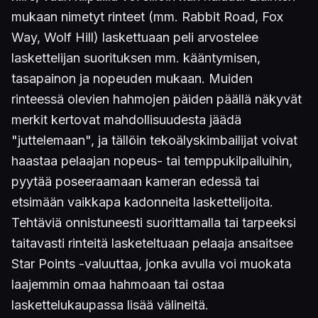
mukaan nimetyt rinteet (mm. Rabbit Road, Fox
Way, Wolf Hill) laskettuaan peli arvostelee
laskettelijan suorituksen mm. kääntymisen,
tasapainon ja nopeuden mukaan. Muiden
rinteessä olevien hahmojen päiden päällä näkyvät
merkit kertovat mahdollisuudesta jäädä
"juttelemaan", ja tällöin tekoälyskimbailijat voivat
haastaa pelaajan nopeus- tai temppukilpailuihin,
pyytää poseeraamaan kameran edessä tai
etsimään vaikkapa kadonneita laskettelijoita.
Tehtäviä onnistuneesti suorittamalla tai tarpeeksi
taitavasti rinteitä lasketeltuaan pelaaja ansaitsee
Star Points -valuuttaa, jonka avulla voi muokata
laajemmin omaa hahmoaan tai ostaa
laskettelukaupassa lisää välineitä.