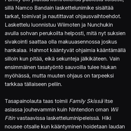
sillä Namco Bandain laskettelunimike sisältää
tarkat, toimivat ja nautittavat ohjausvaihtoehdot.
Laskettelu luonnistuu Wiimoten ja Nunchukin
avulla sohvan perukoilta helposti, mitä nyt suksien
sivakointi saattaa olla makuuasennossa joskus
hankalaa. Hahmot kääntyvät ohjaimia kääntämällä
silloin kun pitää, eikä sekunteja jälkikäteen. Vain
ensimmäinen tasatyöntö sauvoilla tulee hiukan
myöhässä, mutta muuten ohjaus on tarpeeksi
tarkkaa tällaiseen peliin.
Tasapainolauta taas toimii
Family Skissä
itse
asiassa jouhevammin kuin Nintendon oman
Wii
Fitin
vastaavissa lasketteluminipeleissä. Hiki
nousee otsalle kun kääntyminen hoidetaan laudan