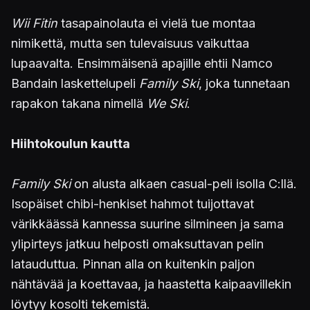
Wii Fitin
tasapainolauta ei vielä tue montaa
nimikettä, mutta sen tulevaisuus vaikuttaa
lupaavalta. Ensimmäisenä apajille ehtii Namco
Bandain laskettelupeli
Family Ski
, joka tunnetaan
rapakon takana nimellä
We Ski
.
Hiihtokoulun kautta
Family Ski
on alusta alkaen casual-peli isolla C:llä.
Isopäiset chibi-henkiset hahmot tuijottavat
värikkäässä kannessa suurine silmineen ja sama
ylipirteys jatkuu helposti omaksuttavan pelin
latauduttua. Pinnan alla on kuitenkin paljon
nähtävää ja koettavaa, ja haastetta kaipaavillekin
löytyy kosolti tekemistä.