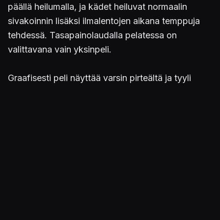
päällä heilumalla, ja kädet heiluvat normaalin
sivakoinnin lisäksi ilmalentojen aikana temppuja
tehdessä. Tasapainolaudalla pelatessa on
valittavana vain yksinpeli.
Graafisesti peli näyttää varsin pirteältä ja tyyli
pitää kutinsa. Lumi pöllyää kauniisti auringon
paistaessa, kun taas öiset rinteet ovat valaistu
tyylikkäästi ja ilotulitukset räiskyvät näyttävästi
taivaalla. Hahmografiikka jakaa varmasti
mielipiteet, mutta esimerkiksi oman Mii-ukon
seuraaminen kilpailujen jälkeisissä Replay-
videoissa on yllättävän hauskaa.
Chibi-Robon
mieleen tuovaa keskustelujen siansaksaa ei kauaa
jaksa kuunnella, mutta muuten audiopuolelle on