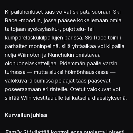
Kilpailuhenkiset taas voivat skipata suoraan Ski
Race -moodiin, jossa pääsee kokeilemaan omia
taitojaan syöksylasku-, pujottelu- tai
kumparelaskukilpailujen parissa. Ski Race toimii
parhaiten moninpelinä, sillä yhtäaikaa voi kilpailla
neljä Wiimoten ja Nunchukin omistavaa
olohuonelaskettelijaa. Pidemmän päälle varsin
turhassa — mutta aluksi hölmönhauskassa —
valokuva-albumissa pelaajat taas pääsevät
poseeraamaan eri rinteille. Otetut valokuvat voi
siirtää Wiin viestitaululle tai katsella diaesityksenä.
Kurvailun juhlaa
Family Ski
yllättää kontrolliensa puolesta iloisesti,