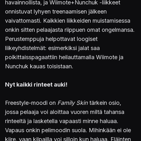
havainnollista, ja Wiimote+Nunchuk -liikkeet
onnistuvat lyhyen treenaamisen jälkeen
vaivattomasti. Kaikkien liikkeiden muistamisessa
onkin sitten pelaajasta riippuen omat ongelmansa.
Perustemppuja helpottavat loogiset
liikeyhdistelmät: esimerkiksi jalat saa
poikittaisspagaattiin heilauttamalla Wiimote ja
Nunchuk kauas toisistaan.
Nyt kaikki rinteet auki!
Freestyle-moodi on
Family Skin
tärkein osio,
jossa pelaaja voi aloittaa vuoren miltä tahansa
rinteeltä ja lasketella vapaasti minne haluaa.
Vapaus onkin pelimoodin suola. Mihinkään ei ole
kiire, vaan kilpailla voi silloin kun haluaa. Eläinten