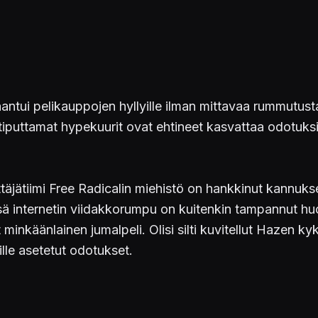
antui pelikauppojen hyllyille ilman mittavaa rummutusta
tiputtamat hypekuurit ovat ehtineet kasvattaa odotuksille
ehittäjätiimi Free Radicalin miehistö on hankkinut kan
sä internetin viidakkorumpu on kuitenkin tampannut huo
yt minkäänlainen jumalpeli. Olisi silti kuvitellut Haze
lle asetetut odotukset.