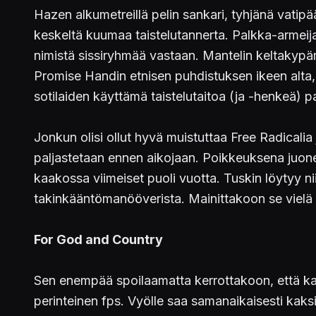
Hazen alkumetreillä pelin sankari, tyhjänä vati
keskeltä kuumaa taistelutannerta. Palkka-armeija
nimistä sissiryhmää vastaan. Mantelin keltakypär
Promise Handin etnisen puhdistuksen ikeen alta, 
sotilaiden käyttämä taistelutaitoa (ja -henkeä)
Jonkun olisi ollut hyvä muistuttaa Free Radicalia
paljastetaan ennen aikojaan. Poikkeuksena juonel
kaakossa viimeiset puoli vuotta. Tuskin löytyy nii
takinkääntömanööverista. Mainittakoon se vielä k
For God and Country
Sen enempää spoilaamatta kerrottakoon, että ka
perinteinen fps. Vyölle saa samanaikaisesti kaksi