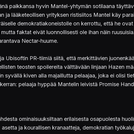
päänä paikkansa hyvin Mantel-yhtymän sotilaana täyttäv
n ja lääketeollisen yrityksen ristisiitos Mantel käy p
äiselle demokratiakoneistolle on kerrottu, että he ova
mutta faktat eivät luonnollisesti ole ihan näin ruusuis
 parantava Nectar-huume.
 ja Ubisoftin PR-tiimiä siitä, että merkittävien juonenk
listen teosten spoilereita välttävään linjaan Hazen mä
n syvällä kiven alla majaillutta pelaajaa, joka ei olisi 
erran: pelaaja hyppää Mantelin leivistä Promise Handin 
hdesta ominaisuuksiltaan erilaisesta osapuolesta huo
 asetta ja kourallisen kranaatteja, demokratian työkalu