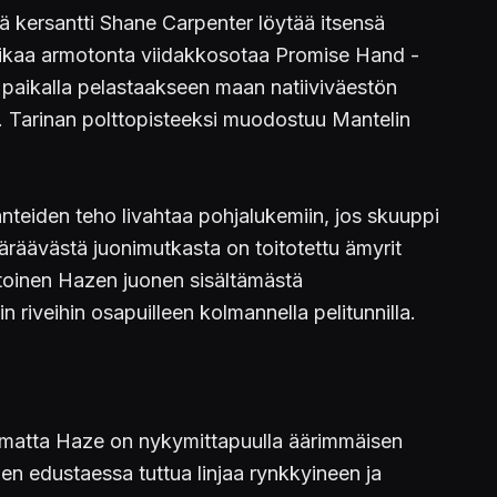
ä kersantti Shane Carpenter löytää itsensä
araikaa armotonta viidakkosotaa Promise Hand -
t paikalla pelastaakseen maan natiiviväestön
ia. Tarinan polttopisteeksi muodostuu Mantelin
äänteiden teho livahtaa pohjalukemiin, jos skuuppi
äräävästä juonimutkasta on toitotettu ämyrit
tietoinen Hazen juonen sisältämästä
riveihin osapuilleen kolmannella pelitunnilla.
limatta Haze on nykymittapuulla äärimmäisen
jen edustaessa tuttua linjaa rynkkyineen ja