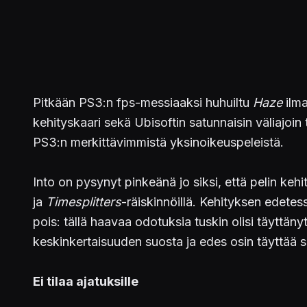
Pitkään PS3:n fps-messiaaksi huhuiltu
Haze
ilma
kehityskaari sekä Ubisoftin satunnaisin väliajoin 
PS3:n merkittävimmistä yksinoikeuspeleistä.
Into on pysynyt pinkeänä jo siksi, että pelin k
ja
Timesplitters
-räiskinnöillä. Kehityksen edetes
pois: tällä haavaa odotuksia tuskin olisi täyttän
keskinkertaisuuden suosta ja edes osin täyttää si
Ei tilaa ajatuksille