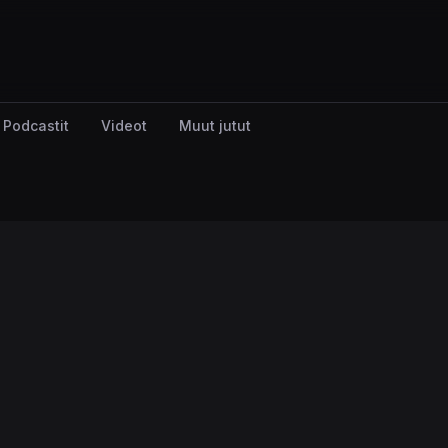
Podcastit
Videot
Muut jutut