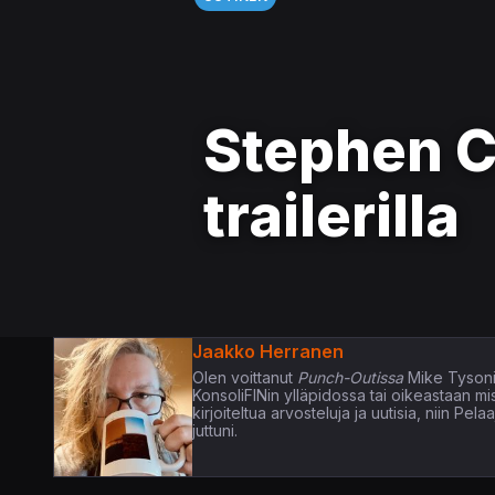
Stephen C
trailerilla
Jaakko Herranen
Olen voittanut
Punch-Outissa
Mike Tysoni
KonsoliFINin ylläpidossa tai oikeastaan m
kirjoiteltua arvosteluja ja uutisia, niin P
juttuni.