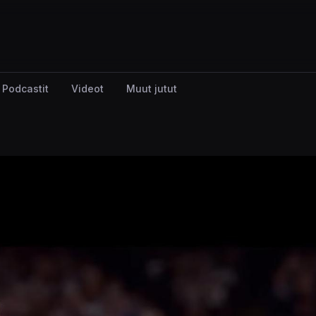
Podcastit
Videot
Muut jutut