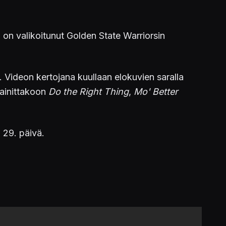
i on valikoitunut Golden State Warriorsin
ä. Videon kertojana kuullaan elokuvien saralla
mainittakoon
Do the Right Thing
,
Mo' Better
 29. päivä.