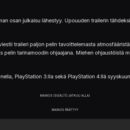
man osan julkaisu lähestyy. Upouuden trailerin tähdeks
iestii traileri paljon pelin tavoittelemasta atmosfäärist
ös pelin tarinamoodin ohjaajana. Miehen ohjaustöistä 
lla, PlayStation 3:lla sekä PlayStation 4:llä syyskuun