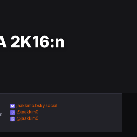
A 2K16:n
jaakkimo.bsky.social
@jaakkim0
in
@jaakkim0