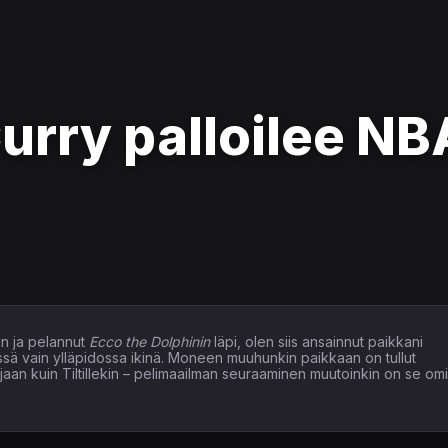
urry palloilee NB
n ja pelannut
Ecco the Dolphinin
läpi, olen siis ansainnut paikkani
issä vain ylläpidossa ikinä. Moneen muuhunkin paikkaan on tullut
elaajaan kuin Tiltillekin – pelimaailman seuraaminen muutoinkin on se om