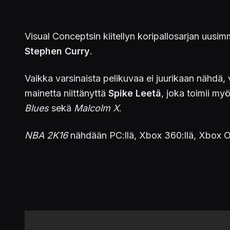
Visual Conceptsin kiitellyn koripallosarjan uusim
Stephen Curry
.
Vaikka varsinaista pelikuvaa ei juurikaan nähdä, v
mainetta niittänyttä
Spike Leetä
, joka toimii my
Blues
sekä
Malcolm X
.
NBA 2K16
nähdään PC:llä, Xbox 360:llä, Xbox One