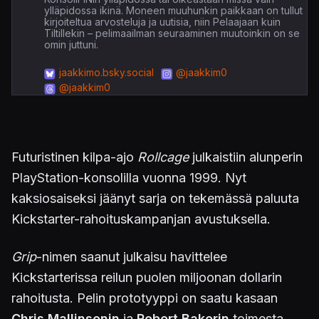
ylläpidossa ikinä. Moneen muuhunkin paikkaan on tullut
kirjoiteltua arvosteluja ja uutisia, niin Pelaajaan kuin
Tiltillekin – pelimaailman seuraaminen muutoinkin on se
omin juttuni.
jaakkimo.bsky.social
@jaakkim0
@jaakkim0
Futuristinen kilpa-ajo
Rollcage
julkaistiin alunperin
PlayStation-konsolilla vuonna 1999. Nyt
kaksiosaiseksi jäänyt sarja on tekemässä paluuta
Kickstarter-rahoituskampanjan avustuksella.
Grip
-nimen saanut julkaisu havittelee
Kickstarterissa reilun puolen miljoonan dollarin
rahoitusta. Pelin prototyyppi on saatu kasaan
Chris Mallinsonin
ja
Robert Bakerin
toimesta.