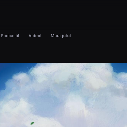
Podcastit
Videot
Muut jutut