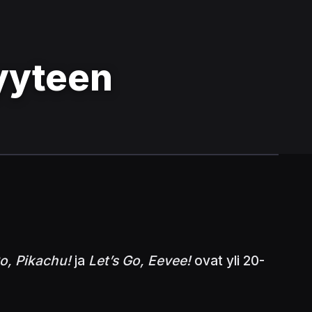
yyteen
Go, Pikachu!
ja
Let’s Go, Eevee!
ovat yli 20-