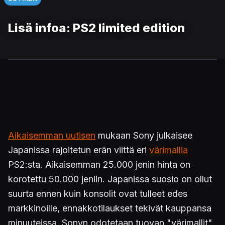
Lisä infoa: PS2 limited edition
Aikaisemman uutisen
mukaan Sony julkaisee
Japanissa rajoitetun erän viittä eri
värimallia
PS2:sta. Aikaisemman 25.000 jenin hinta on
korotettu 50.000 jeniin. Japanissa suosio on ollut
suurta ennen kuin konsolit ovat tulleet edes
markkinoille, ennakkotilaukset tekivät kauppansa
minuuteissa. Sonyn odotetaan tuovan "värimallit"