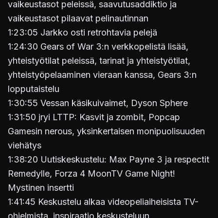
vaikeustasot peleissä, saavutusaddiktio ja
vaikeustasot pilaavat pelinautinnan
1:23:05 Jarkko osti retrohtavia pelejä
1:24:30 Gears of War 3:n verkkopelistä lisää,
yhteistyötilat peleissä, tarinat ja yhteistyötilat,
yhteistyöpelaaminen vieraan kanssa, Gears 3:n
lopputaistelu
1:30:55 Vessan käsikuivaimet, Dyson Sphere
1:31:50 jryi LTTP: Kasvit ja zombit, Popcap
Gamesin nerous, yksinkertaisen monipuolisuuden
viehätys
1:38:20 Uutiskeskustelu: Max Payne 3 ja respectit
Remedylle, Forza 4 MoonTV Game Night!
Mystinen insertti
1:41:45 Keskustelu alkaa videopeliaiheisista TV-
ohjelmista, inspiraatio keskusteluun