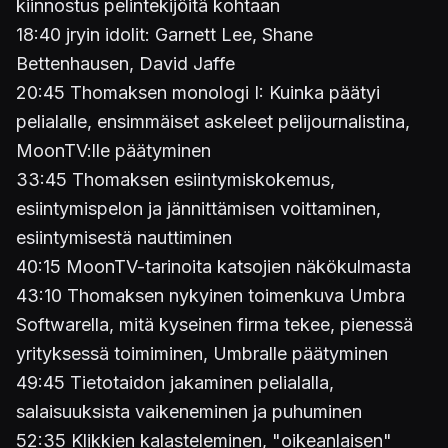
kiinnostus pelintekijöitä kohtaan
18:40 jryin idolit: Garnett Lee, Shane
Bettenhausen, David Jaffe
20:45 Thomaksen monologi I: Kuinka päätyi
pelialalle, ensimmäiset askeleet pelijournalistina,
MoonTV:lle päätyminen
33:45 Thomaksen esiintymiskokemus,
esiintymispelon ja jännittämisen voittaminen,
esiintymisestä nauttiminen
40:15 MoonTV-tarinoita katsojien näkökulmasta
43:10 Thomaksen nykyinen toimenkuva Umbra
Softwarella, mitä kyseinen firma tekee, pienessä
yrityksessä toimiminen, Umbralle päätyminen
49:45 Tietotaidon jakaminen pelialalla,
salaisuuksista vaikeneminen ja puhuminen
52:35 Klikkien kalasteleminen, "oikeanlaisen"