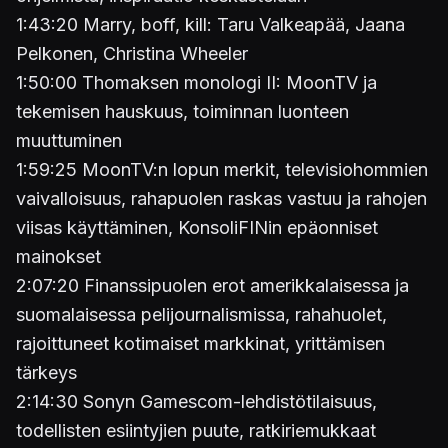
1:43:20 Marry, boff, kill: Taru Valkeapää, Jaana
Pelkonen, Christina Wheeler
1:50:00 Thomaksen monologi II: MoonTV ja
tekemisen hauskuus, toiminnan luonteen
muuttuminen
1:59:25 MoonTV:n lopun merkit, televisiohommien
vaivalloisuus, rahapuolen raskas vastuu ja rahojen
viisas käyttäminen, KonsoliFINin epäonniset
mainokset
2:07:20 Finanssipuolen erot amerikkalaisessa ja
suomalaisessa pelijournalismissa, rahahuolet,
rajoittuneet kotimaiset markkinat, yrittämisen
tärkeys
2:14:30 Sonyn Gamescom-lehdistötilaisuus,
todellisten esiintyjien puute, ratkiriemukkaat