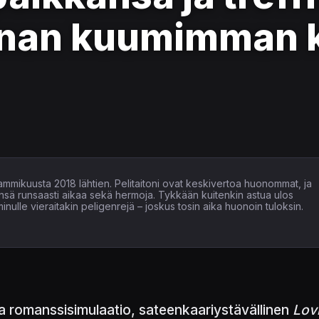
nan kuumimman 
tammikuusta 2018 lähtien. Pelitaitoni ovat keskivertoa huonommat, ja
ensä runsaasti aikaa sekä hermoja. Tykkään kuitenkin astua ulos
inulle vieraitakin peligenrejä – joskus tosin aika huonoin tuloksin.
 romanssisimulaatio, sateenkaariystävällinen
Lovi