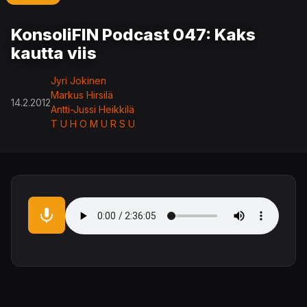
KonsoliFIN Podcast 047: Kaks
kautta viis
Jyri Jokinen
Markus Hirsilä
14.2.2012
Antti-Jussi Heikkilä
T U H O M U R S U
Audio file