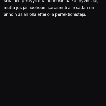
sellainen pelityyli että nuohosin paikat hyvin läpi,
mutta jos jäi nuohoamisprosentti alle sadan niin
annoin asian olla ettei olla perfektionisteja.
Peli on viihdyttävä, siinä on vain joitain tympeitä
osuuksia kuten eräät sivutehtävät jotka vaativat
paljon yrityksiä ja se että jalokiviä kerätäkseen
pitää nuohota nurmikko perusteellisesti läpi.
Julkaistu 22.12.2021 12.07