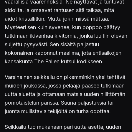
vaarallisia väärennöksiä. Ne näyttävät ja tuntuvat
aidoilta, ja omaavat rahtusen sitä taikaa, mitä
aidot kristallitkin. Mutta jokin niissä mättää.
Mysteeri sen kuin syvenee, kun poppoo päätyy
tutkimaan ikivanhaa kivitornia, jonka luultiin olevan
suljettu pysyvästi. Sen sisältä paljastuu
kokonainen kadonnut maailma, jota entisaikojen
kansakunta The Fallen kutsui kodikseen.
Varsinainen seikkailu on pikemminkin yksi tehtävä
muiden joukossa, jossa pelaaja pääsee tutkimaan
uutta aluetta ja ottamaan matsia uuden hillittömän
pomotaistelun parissa. Suuria paljastuksia tai
juonta mullistavia tekijöitä on turha odottaa.
Seikkailu tuo mukanaan pari uutta asetta, uuden