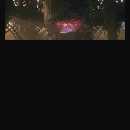
Kuva
Hinnalla pilattu?
Echoes of the Fallen
kustantaa itsenäisesti
kympin verran, mikä on ehkä turhankin kova hinta
muutaman tunnin lisäosasta. Se ei ole millään
tavalla välttämätön kokonaisuus, jota ilman peli
tuntuisi keskeneräiseltä. Jos molemmat tämä ja