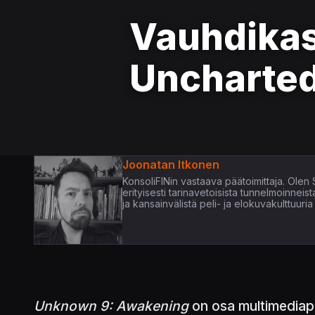
Vauhdikas
Uncharte
Joonatan Itkonen
KonsoliFINin vastaava päätoimittaja. Olen
erityisesti tarinavetoisista tunnelmoinneis
ja kansainvälistä peli- ja elokuvakulttuur
Unknown 9: Awakening
on osa multimediaproj