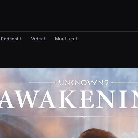
Podcastit
Videot
Muut jutut