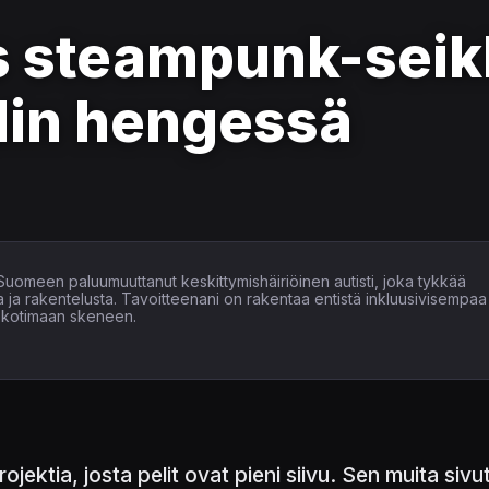
 steampunk-seik
din hengessä
 Suomeen paluumuuttanut keskittymishäiriöinen autisti, joka tykkää
ta ja rakentelusta. Tavoitteenani on rakentaa entistä inkluusivisempaa
ia kotimaan skeneen.
ektia, josta pelit ovat pieni siivu. Sen muita sivut