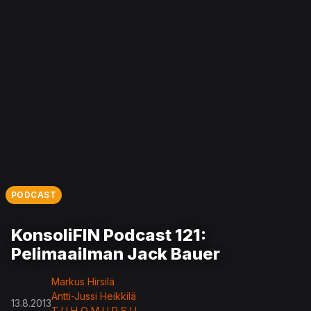
PODCAST
KonsoliFIN Podcast 121:
Pelimaailman Jack Bauer
Markus Hirsilä
Antti-Jussi Heikkilä
13.8.2013
T U H O M U R S U