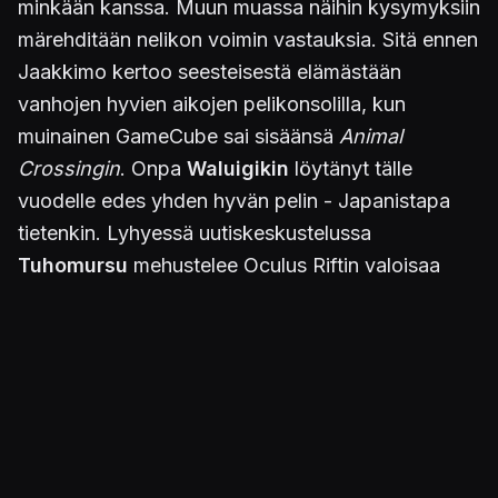
minkään kanssa. Muun muassa näihin kysymyksiin
märehditään nelikon voimin vastauksia. Sitä ennen
Jaakkimo kertoo seesteisestä elämästään
vanhojen hyvien aikojen pelikonsolilla, kun
muinainen GameCube sai sisäänsä
Animal
Crossingin
. Onpa
Waluigikin
löytänyt tälle
vuodelle edes yhden hyvän pelin - Japanistapa
tietenkin. Lyhyessä uutiskeskustelussa
Tuhomursu
mehustelee Oculus Riftin valoisaa
tulevaisuutta, 3D:n epäonnistumista ja Bethesdan
vihaa Wii U:ta kohtaan. Viikon keskustelussa
muistellaan
Splinter Cell
-sarjaa.