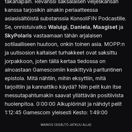
takanapäin. Revanssi saksalaisen veljeskansan
kanssa tarjosikin ainakin periaatteessa
asiasisältöistä substanssia KonsoliFIN Podcastille.
Se, onnistuivatko
Waluigi
,
Daniela
,
Maagiset
ja
SkyPolaris
vastaamaan tähän arjalaisen
sotilaalliseen huutoon, onkin toinen asia. MOPP:n
ja uutisosion kaltaiset turhakkeet ovat saksittu
jorpakkoon, joten tällä kertaa tiedossa on
ainoastaan Gamescomiin keskittyvä parituntinen
epistola. Mitä nähtiin, mihin eksyttiin, mitä
tarjoiltiin ja kannattiko käydä? Niin pelit kuin itse
messutapahtumakin saavat yllättävän positiivista
huolenpitoa. 0:00:00 Alkuplörinät ja nähdyt pelit
1:12:45 Gamescom yleisesti Kesto: 1:49:00