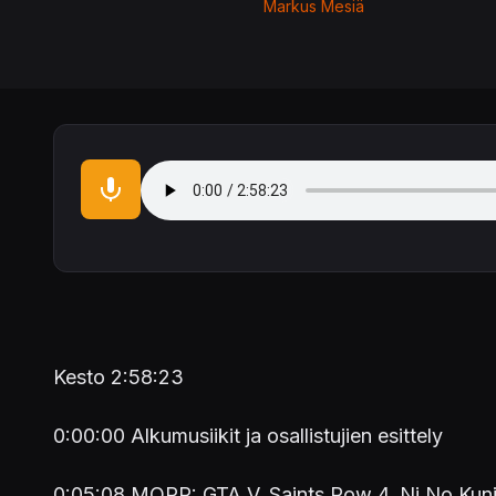
Markus Mesiä
Audio file
Kesto 2:58:23
0:00:00 Alkumusiikit ja osallistujien esittely
0:05:08 MOPP: GTA V, Saints Row 4, Ni No Kun