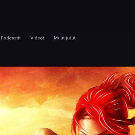
Podcastit
Videot
Muut jutut