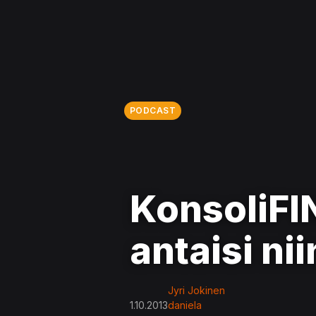
PODCAST
KonsoliFI
antaisi ni
Jyri Jokinen
1.10.2013
daniela