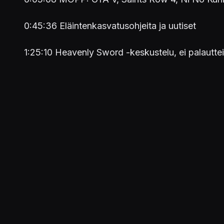
0:45:36 Eläintenkasvatusohjeita ja uutiset
1:25:10 Heavenly Sword -keskustelu, ei palauttei
Pitkän aikaa suunnitelmissa ollut muistelujakso
H
tenhosta on yhä tallella, ainakin tämän raadin mi
kuitenkin antanut mahdollisuuden Saints Row 4:l
saavatpa osansa erilaiset ohjaustavatkin.