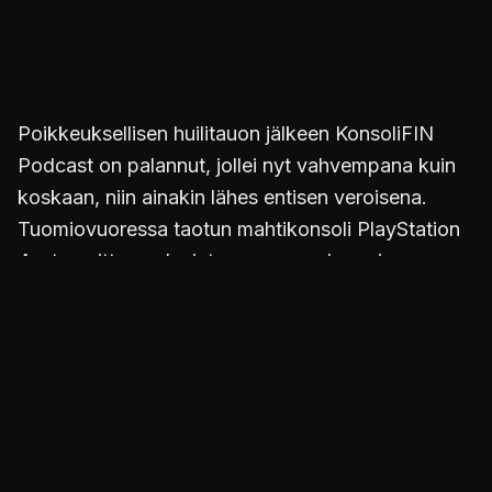
Poikkeuksellisen huilitauon jälkeen KonsoliFIN
Podcast on palannut, jollei nyt vahvempana kuin
koskaan, niin ainakin lähes entisen veroisena.
Tuomiovuoressa taotun mahtikonsoli PlayStation
4:n tuomittua pelaajat parempaan huomiseen on
poppoon aika höpötellä uuden sukupolven
ensivaikutelmasta. Onko kaikki paremmin kuin
ennen? Sitä ennen
Waluigin
,
jryin
,
Jepun
ja
SkyPolariksen
muodostama nelikko julistaa
kaikkien aikojen parhaan pelin ilmestyneeksi,
ratkoo pulmia mobiililaitteilla ja ihmettelee indien
syvintä olemusta. Kesto: 2:25:25