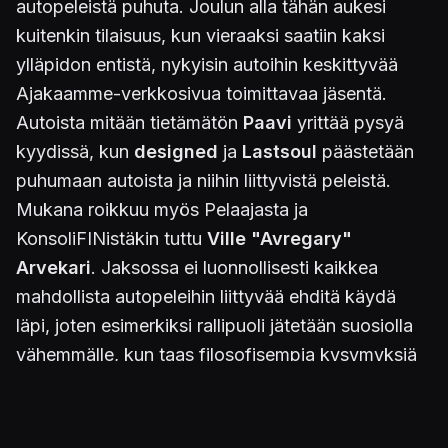
autopeleistä puhuta. Joulun alla tähän aukesi
kuitenkin tilaisuus, kun vieraaksi saatiin kaksi
ylläpidon entistä, nykyisin autoihin keskittyvää
Ajakaamme-verkkosivua toimittavaa jäsentä.
Autoista mitään tietämätön
Paavi
yrittää pysyä
kyydissä, kun
designed
ja
Lastsoul
päästetään
puhumaan autoista ja niihin liittyvistä peleistä.
Mukana roikkuu myös Pelaajasta ja
KonsoliFINistäkin tuttu
Ville "Avregary"
Arvekari
. Jaksossa ei luonnollisesti kaikkea
mahdollista autopeleihin liittyvää ehditä käydä
läpi, joten esimerkiksi rallipuoli jätetään suosiolla
vähemmälle, kun taas filosofisempia kysymyksiä
ajamisen hauskuuden ja simulaation suhteesta
pohditaan enemmän. Keskustelu keskittyy pitkälti
konsolimaailmaan, joten lievältä
Gran Turismon
ja