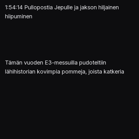
1:54:14 Pullopostia Jepulle ja jakson hiljainen
hiipuminen
Tämän vuoden E3-messuilla pudoteltiin
lähihistorian kovimpia pommeja, joista katkeria
castaajia oli evästetty olemaan puhumatta. Tai
edes vitsailematta. Ja sitten niistä kuitenkin tuli
todellisuutta. Tätä elämän
epäoikeudenmukaisuutta pohtii
videopeliharrastajaviisikko, joka kääntää
katseensa vielä kerran parin viikon takaiseen
ilouutisten ilotulitukseen. Mitkä olivat raadin