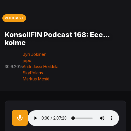
PODCAST
KonsoliFIN Podcast 168: Eee...
kolme
Jyri Jokinen
jepu
30.6.2015
Antti-Jussi Heikkilä
SkyPolaris
Markus Mesiä
Audio file