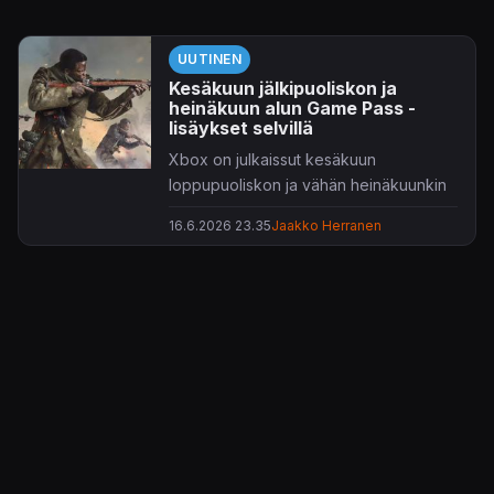
UUTINEN
Kesäkuun jälkipuoliskon ja
heinäkuun alun Game Pass -
lisäykset selvillä
Xbox on julkaissut kesäkuun
loppupuoliskon ja vähän heinäkuunkin
Game Pass -lisäyksensä.
16.6.2026 23.35
Jaakko Herranen
Tarjolla on jälleen reilusti tahkottavaa
pitkin kuukautta, kaikille
jäsenyystasoille. Tänään valikoimiin
ilmestyi jo 3D-tasohyppely
Junkster
,
vieläpä heti julkaisupäivänään. Kaikki
pelit päivämäärineen ja mahdollisine
arvostelulinkkeineen listattuna alla,
lisätietoja voi kaivella Xbox Wiren
tiedotteesta,
täältä
.