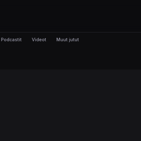
Podcastit
Videot
Muut jutut