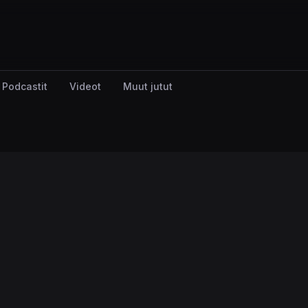
Podcastit
Videot
Muut jutut