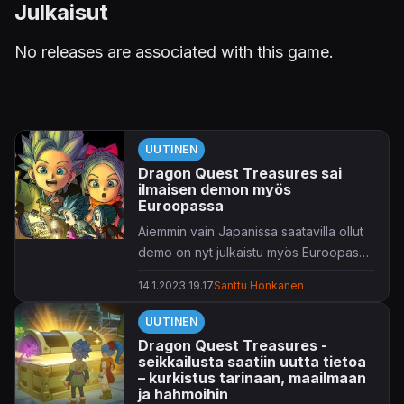
Julkaisut
No releases are associated with this game.
UUTINEN
Dragon Quest Treasures sai
ilmaisen demon myös
Euroopassa
Aiemmin vain Japanissa saatavilla ollut
demo on nyt julkaistu myös Euroopassa
ja Pohjois-Amerikassa.
14.1.2023 19.17
Santtu Honkanen
UUTINEN
Dragon Quest Treasures -
seikkailusta saatiin uutta tietoa
– kurkistus tarinaan, maailmaan
ja hahmoihin