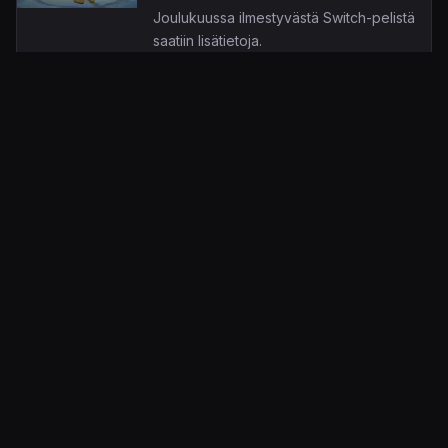
Joulukuussa ilmestyvästä Switch-pelistä
saatiin lisätietoja.
11.7.2022 10.51
Tarja Porkka-Kontturi
KonsoliFIN – Peliuutiset, peliarvostelut, pelikeskustelut
– Pelaamisen keskipiste!