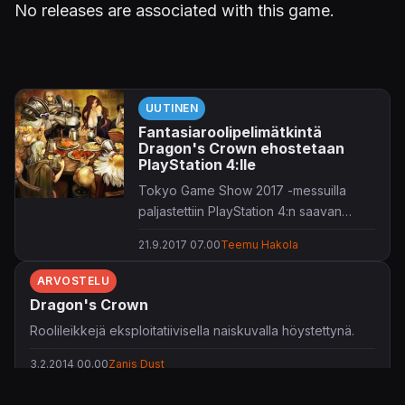
No releases are associated with this game.
UUTINEN
Fantasiaroolipelimätkintä
Dragon's Crown ehostetaan
PlayStation 4:lle
Tokyo Game Show 2017 -messuilla
paljastettiin PlayStation 4:n saavan
päivitetyn version Dragon's Crown -
21.9.2017 07.00
Teemu Hakola
mätkinnästä.
ARVOSTELU
Dragon's Crown
Roolileikkejä eksploitatiivisella naiskuvalla höystettynä.
3.2.2014 00.00
Zanis Dust