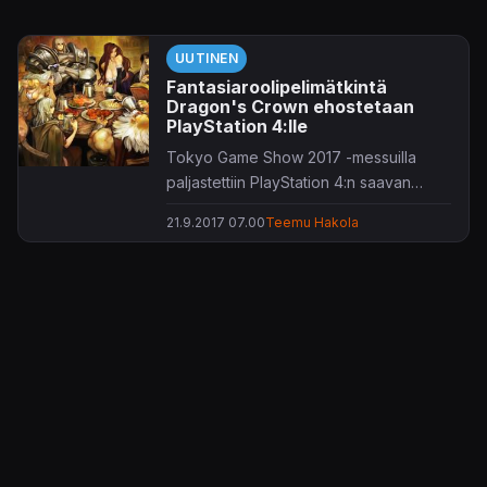
UUTINEN
Fantasiaroolipelimätkintä
Dragon's Crown ehostetaan
PlayStation 4:lle
Tokyo Game Show 2017 -messuilla
paljastettiin PlayStation 4:n saavan
päivitetyn version Dragon's Crown -
21.9.2017 07.00
Teemu Hakola
mätkinnästä.