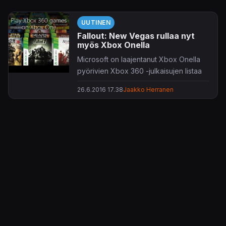
UUTINEN
Fallout: New Vegas rullaa nyt
myös Xbox Onella
Microsoft on laajentanut Xbox Onella
pyörivien Xbox 360 -julkaisujen listaa
varsin pidetyllä
Fallout: New Vegas
-
26.6.2016 17.38
Jaakko Herranen
rooliseikkailulla.
Muista uusista lisäyksistä mainittakoon
Crystal Quest
,
Comic Jumper
,
I Am
Alive
,
Blood Knights
,
Red Faction
Battlegrounds
,
Joe Danger
sekä
Dungeons & Dragons: Chronicles of
Mystaria
.
Kaikki Xbox Onella rullaavat Xbox 360
-pelit voi tarkistaa
täältä
.